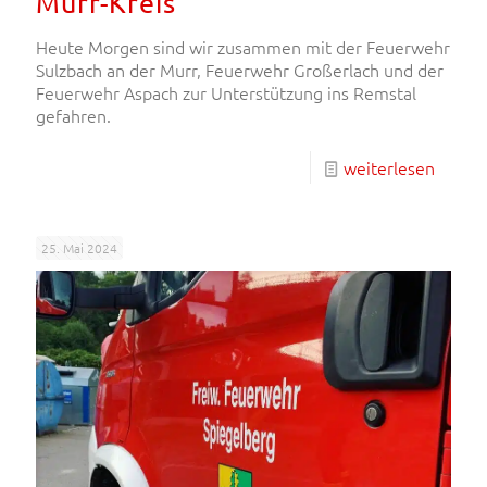
Murr-Kreis
Heute Morgen sind wir zusammen mit der Feuerwehr
Sulzbach an der Murr, Feuerwehr Großerlach und der
Feuerwehr Aspach zur Unterstützung ins Remstal
gefahren.
weiterlesen
25. Mai 2024