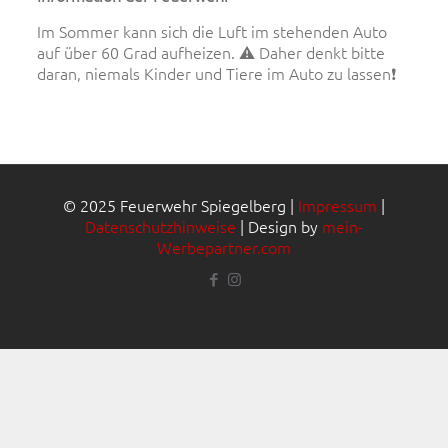
Im Sommer kann sich die Luft im stehenden Auto
auf über 60 Grad aufheizen. ⚠️ Daher denkt bitte
daran, niemals Kinder und Tiere im Auto zu lassen❗️
© 2025 Feuerwehr Spiegelberg |
Impressum
|
Datenschutzhinweise
| Design by
mein-
Werbepartner.com