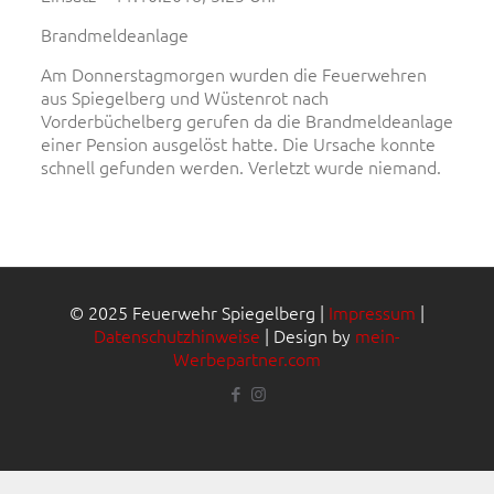
Brandmeldeanlage
Am Donnerstagmorgen wurden die Feuerwehren
aus Spiegelberg und Wüstenrot nach
Vorderbüchelberg gerufen da die Brandmeldeanlage
einer Pension ausgelöst hatte. Die Ursache konnte
schnell gefunden werden. Verletzt wurde niemand.
© 2025 Feuerwehr Spiegelberg |
Impressum
|
Datenschutzhinweise
| Design by
mein-
Werbepartner.com