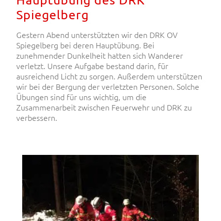
Spiegelberg
Gestern Abend unterstützten wir den DRK OV
Spiegelberg bei deren Hauptübung. Bei
zunehmender Dunkelheit hatten sich Wanderer
verletzt. Unsere Aufgabe bestand darin, für
ausreichend Licht zu sorgen. Außerdem unterstützen
wir bei der Bergung der verletzten Personen. Solche
Übungen sind für uns wichtig, um die
Zusammenarbeit zwischen Feuerwehr und DRK zu
verbessern.